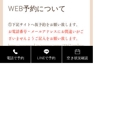
WEB予約について
①下記サイトへ仮予約をお願い致します。
お電話番号・メールアドレスにお間違いがご
ざいませんようご記入をお願い致します。
https://yoyagood.jp/reserve/entry/2347/embrac
eosaka
電話で予約
LINEで予約
空き状況確認
※楯野川ゆうこセラピストご指名の方は、
必
ず楯野川ゆうこ公式LINEにもメッセージを
お送りください。
また、楯野川セラピストは
非常勤セラピストでございます。
ご予約時間
の1時間前までにご予約いただけますと幸い
です。
https://lin.ee/9136W6g
②ご予約確定のご連絡を差し上げます。