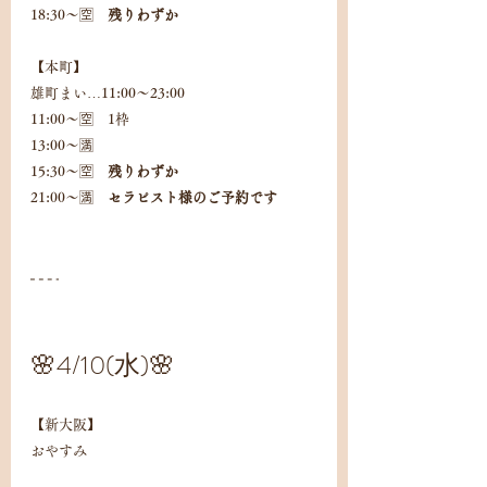
18:30〜🈳　
残りわずか
【本町】
雄町まい…11:00〜23:00
11:00〜🈳　1枠
13:00〜🈵
15:30〜🈳　
残りわずか
21:00〜🈵　
セラピスト様のご予約です
🌸4/10(水)🌸
【新大阪】
おやすみ