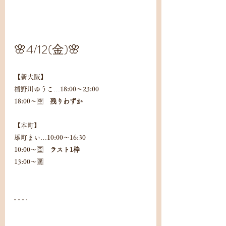
🌸4/12(金)🌸
【新大阪】
楯野川ゆうこ…18:00〜23:00
18:00〜🈳　
残りわずか
【本町】
雄町まい…10:00〜16:30
10:00〜🈳　
ラスト1枠
13:00〜🈵