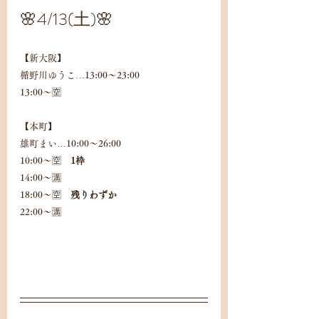
🌸4/13(土)🌸
【新大阪】
楯野川ゆうこ…13:00〜23:00
13:00〜🈳
【本町】
雄町まい…10:00〜26:00
10:00〜🈳　
1枠
14:00〜🈵
18:00〜🈳　
残りわずか
22:00〜🈵