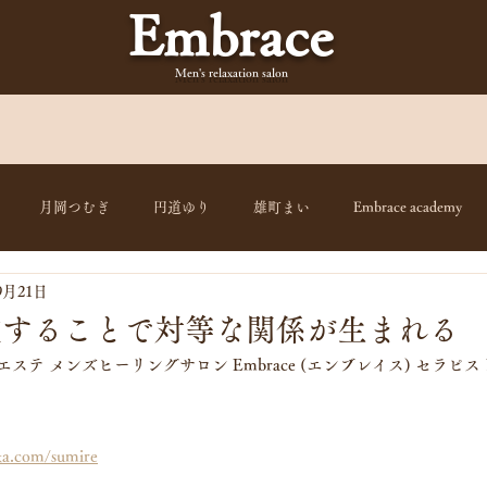
Embrace
Men's relaxation
salon
月岡つむぎ
円道ゆり
雄町まい
Embrace academy
9月21日
重することで対等な関係が生まれる
エステ メンズヒーリングサロン Embrace (エンブレイス) セラピ
ka.com/sumire