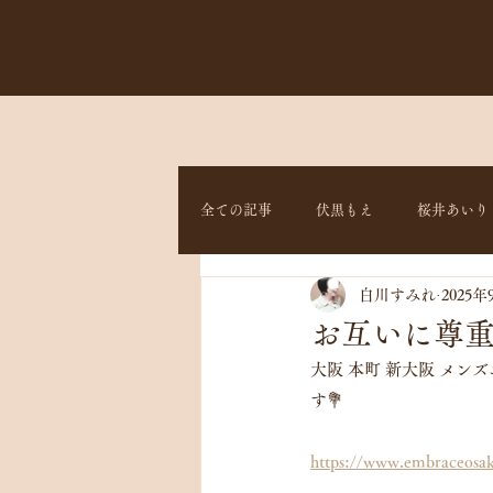
全ての記事
伏黒もえ
桜井あいり
白川すみれ
2025年
お互いに尊
大阪 本町 新大阪 メンズ
す💐
https://www.embraceosa