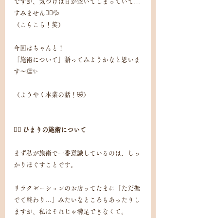
ですが、気づけば日が空いてしまっていて…
すみません🙇‍♀️💦
（こらこら！笑）
今回はちゃんと！
「施術について」語ってみようかなと思いま
す〜👏✨
（ようやく本業の話！🤣）
🧖‍♀️ ひまりの施術について
まず私が施術で一番意識しているのは、しっ
かりほぐすことです。
リラクゼーションのお店ってたまに「ただ撫
でて終わり…」みたいなところもあったりし
ますが、私はそれじゃ満足できなくて。