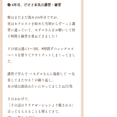
📚 4年目、だけど本気の講習・練習
歴はまだまだ浅めの4年目ですが、
実はセラピストを始めた当初からずーっと講
習に通っていて、モデルさんをお願いして何
十時間も練習を重ねてきました！
その頃は週に1〜3回、8時間ずつレンタルス
ペースを借りてアウトプットしまくってまし
た。
講習で学んで → モデルさんに施術して → 反
省してまたやる！の繰り返し。
あの頃は部活みたいにやってましたね🏋️‍♀️笑
そのおかげで、
「その辺のリラクゼーションより癒される」
言ってもらえることも増えてきて、