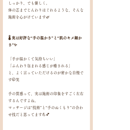
しっかり、でも優しく。
体の芯までじんわりほぐれるような、そんな
施術を心がけています🌿
🌡️ 実は好評な“手の温かさ”と“肌のキメ細か
さ”✨
「手が温かくて気持ちいい」
「ふんわり包まれる感じが癒される」
と、よく言っていただけるのが密かな自慢で
す🤭笑
手の質感って、実は施術の印象をすごく左右
するんですよね。
マッサージは“技術”と“手のぬくもり”の合わ
せ技だと思ってます💪💕