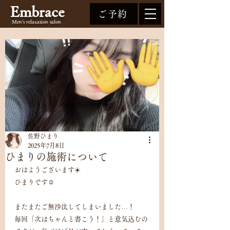
Embrace
ご予約
Men's relaxation
salon
佐野ひまり
2025年7月8日
ひまりの施術について
おはようございます☀️
ひまりです☺️
またまたご無沙汰してしまいました…！
毎回「次はちゃんと書こう！」と意気込むの