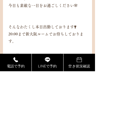
今日も素敵な一日をお過ごしください🌸
そんなわたくし本日出勤しております❣️
20:00まで新大阪ルームでお待ちしておりま
す。
ご予約はヨヤグッドからの公式LINEに一言
メッセージでお願いします🙏
電話で予約
LINEで予約
空き状況確認
最新記事