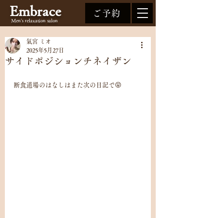
Embrace
ご予約
Men's relaxation
salon
氣宮 ミオ
2025年5月27日
サイドポジションチネイザン
断食道場のはなしはまた次の日記で😝