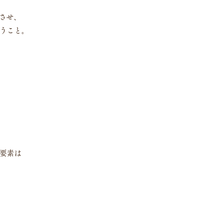
めさせ、
うこと。
要素は