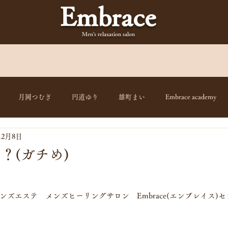
Embrace
Men's relaxation
salon
月岡つむぎ
円道ゆり
雄町まい
Embrace academy
12月8日
？(ガチめ)
ズエステ　メンズヒーリングサロン　Embrace(エンブレイス)