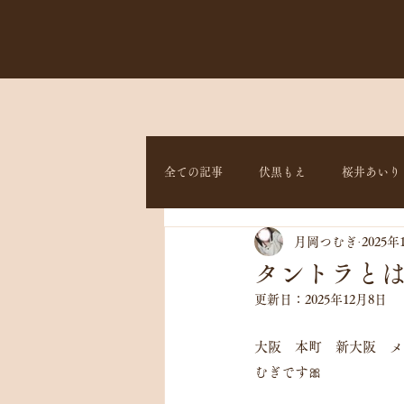
全ての記事
伏黒もえ
桜井あいり
月岡つむぎ
2025年
タントラとは
更新日：
2025年12月8日
大阪　本町　新大阪　メン
むぎです🎀