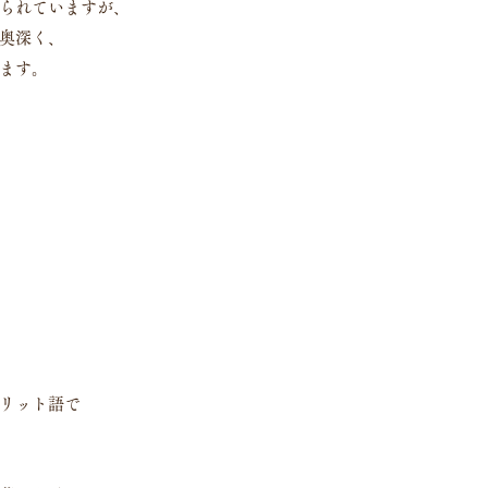
られていますが、
奥深く、
ます。
リット語で
）