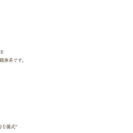
を
践体系です。
的な儀式”