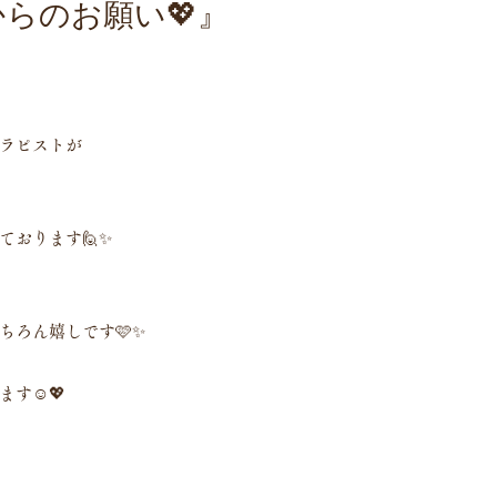
からのお願い💖』
セラピストが
ております🙋✨
ちろん嬉しです🩷✨
す☺️💖