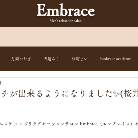
Embrace
Men's relaxation
salon
月岡つむぎ
円道ゆり
雄町まい
Embrace academy
日
チが出来るようになりました✨(桜
ズエステ メンズリラクゼーションサロン Embrace（エンブレイス