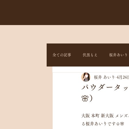
全ての記事
伏黒もえ
桜井あいり
桜井 あいり
4月24
パウダータッ
🌸）
大阪 本町 新大阪 メン
る桜井あいりです☺️🌸