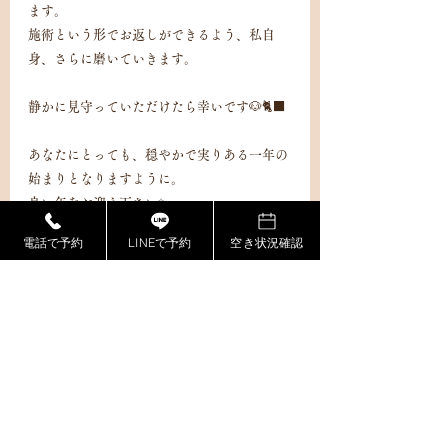
ます。
施術という形でお返しができるよう、私自
身、さらに磨いていきます。
静かに見守っていただけたら幸いです🐶🐈‍⬛
あなたにとっても、穏やかで実りある一年の
始まりとなりますように。
良い年をお迎え下さい✨
電話で予約
LINEで予約
空き状況確認
円道ゆり