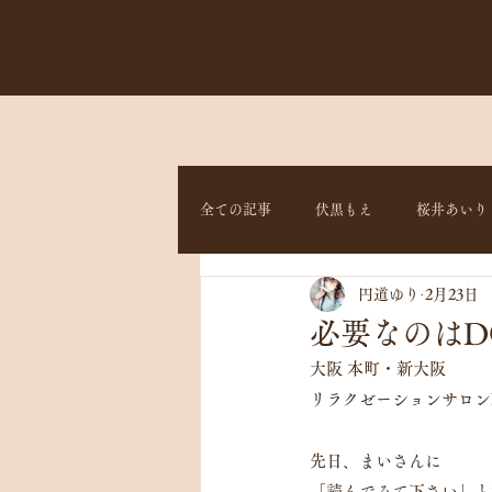
全ての記事
伏黒もえ
桜井あいり
円道ゆり
2月23日
必要なのはD
大阪 本町・新大阪
リラクゼーションサロンEm
先日、まいさんに
「読んでみて下さい」と