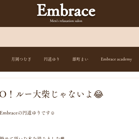
Embrace
Men's relaxation
salon
月岡つむぎ
円道ゆり
雄町まい
Embrace academy
O！ルー大柴じゃないよ😂
braceの円道ゆりです☺️
勧めて頂いた本を読みました📕