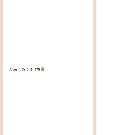
犬verもあります🐕🤭