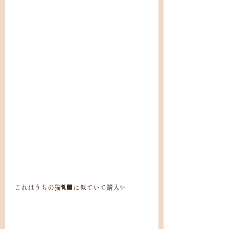
これはうちの猫🐈‍⬛に似ていて購入✨