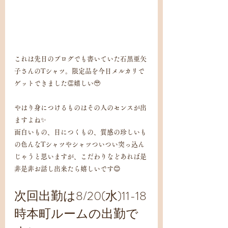
これは先日のブログでも書いていた石黒亜矢
子さんのTシャツ。限定品を今日メルカリで
ゲットできました👏嬉しい🥹
やはり身につけるものはその人のセンスが出
ますよね✨
面白いもの、目につくもの、質感の珍しいも
の色んなTシャツやシャツついつい突っ込ん
じゃうと思いますが、こだわりなどあれば是
非是非お話し出来たら嬉しいです😊
次回出勤は8/20(水)11-18
時本町ルームの出勤で