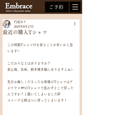
Embrace
ご予約
Men's relaxation
salon
円道ゆり
2025年8月17日
最近の購入Tシャツ
この時期Tシャツ👕を着ることが多いかと思
います✨
こだわりなどはありますか？
着心地、色味、柄多種多様にありますよね✨
先日お越しくださったお客様のTシャツはア
ジフライ🐟のTシャツで思わずどこで買った
んですか？と聞いてしまいました🤭
ユニークな柄はつい買ってしまいます！