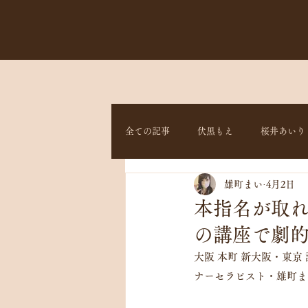
全ての記事
伏黒もえ
桜井あいり
雄町まい
4月2日
本指名が取
の講座で劇
大阪 本町 新大阪・東京
ナーセラピスト・雄町まい