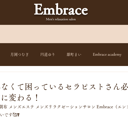
Embrace
Men's relaxation
salon
月岡つむぎ
円道ゆり
雄町まい
Embrace academy
れなくて困っているセラピストさん
的に変わる！
 調布 メンズエステ メンズリラクゼーションサロン Embrace（エ
です🥰❣️