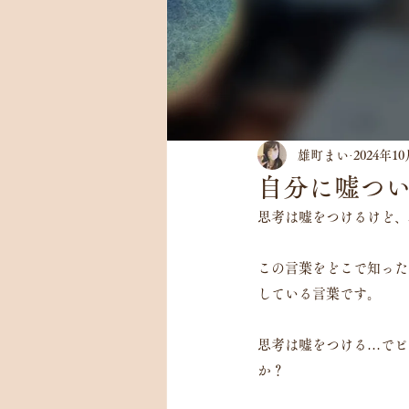
雄町まい
2024年1
自分に嘘つ
思考は嘘をつけるけど、
この言葉をどこで知った
している言葉です。
思考は嘘をつける…でピ
か？