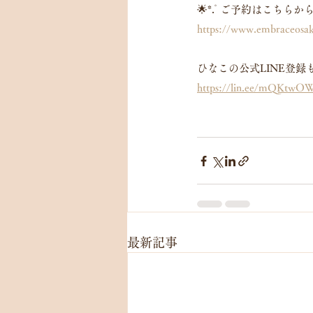
🌟*.ﾟご予約はこちらか
https://www.embraceosa
ひなこの公式LINE登録も
https://lin.ee/mQKtwO
最新記事