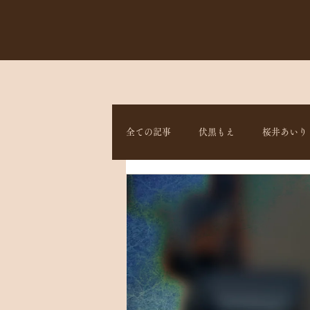
全ての記事
伏黒もえ
桜井あいり