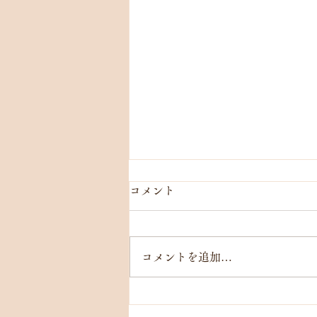
コメント
コメントを追加…
【8/7(金)】［本町］桜井あい