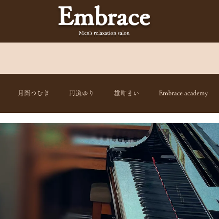
Embrace
Men's relaxation
salon
月岡つむぎ
円道ゆり
雄町まい
Embrace academy