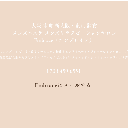
「ここなら変われるかも」と
私が
思えた場所~Embrace入店のき
っかけ~
​大阪 本町 新大阪・東京 調布
メンズエステ メンズリラクゼーションサロン
Embrace（エンブレイス）
（エンブレイス）は上質なサービスをご提供するプライベートリラクゼーションサロンでご
経験豊富な個人セラピスト・フリーセラピストがドライマッサージ・オイルマッサージを
070 8459 6551
Embraceにメールする