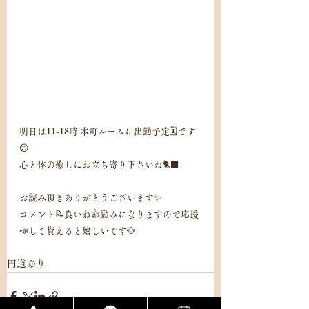
明日は11-18時 本町ルームに出勤予定🗓️です
😊
心と体の癒しにお立ち寄り下さいね🐈‍⬛
お読み頂きありがとうございます✨
コメント📝良いね👍励みになりますので応援
📣して貰えると嬉しいです🐶
円道ゆり