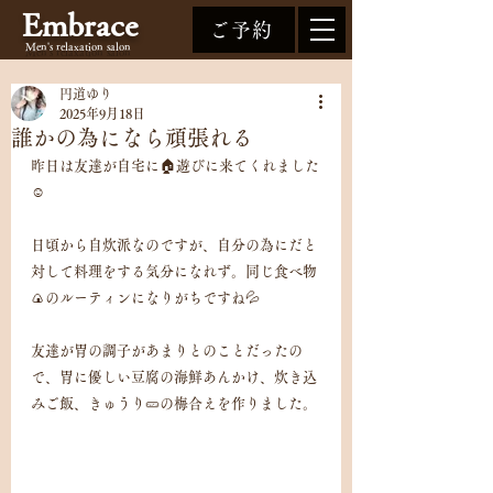
Embrace
ご予約
Men's relaxation
salon
円道ゆり
2025年9月18日
誰かの為になら頑張れる
昨日は友達が自宅に🏠遊びに来てくれました
☺️
日頃から自炊派なのですが、自分の為にだと
対して料理をする気分になれず。同じ食べ物
🍙のルーティンになりがちですね💦
友達が胃の調子があまりとのことだったの
で、胃に優しい豆腐の海鮮あんかけ、炊き込
みご飯、きゅうり🥒の梅合えを作りました。