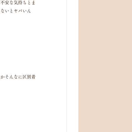
」不安な気持ちとま
らないとヤバいん
とかそんなに区別着