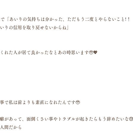
NEで「あいりの気持ちは分かった、ただもう二度とやらないこと!！
いりの信用を取り戻せないからね」
くれた人が居て良かったなとあの時思います🥹💖
事で私は前よりも素直になれたんです🥹
癖があって、面倒くさい事やトラブルが起きたらもう辞めたいな
人間だから