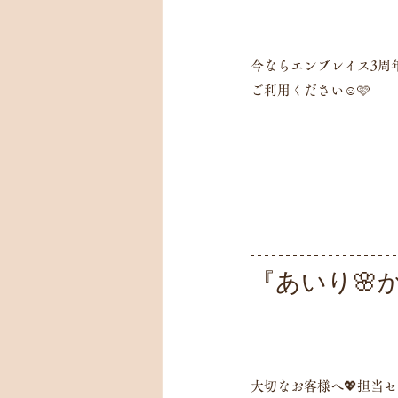
今ならエンブレイス3周年
ご利用ください☺️🩷
『あいり🌸
大切なお客様へ💖担当