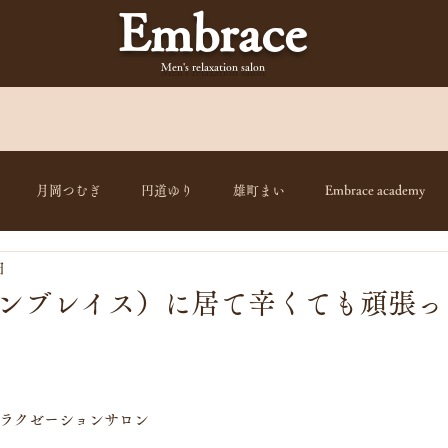
Embrace
Men's relaxation
salon
月岡つむぎ
円道ゆり
雄町まい
Embrace academy
日
e（エンブレイス）に居て辛くても頑張
ラクゼーションサロン