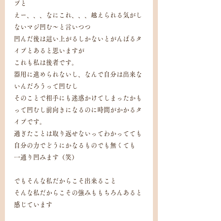
プと
えー、、、なにこれ、、、越えられる気がし
ないマジ凹む～と言いつつ
凹んだ後は這い上がるしかないとがんばるタ
イプとあると思いますが
これも私は後者です。
器用に進められないし、なんで自分は出来な
いんだろうって凹むし
そのことで相手にも迷惑かけてしまったかも
って凹むし前向きになるのに時間がかかるタ
イプです。
過ぎたことは取り返せないってわかってても
自分の力でどうにかなるものでも無くても
一通り凹みます（笑）
でもそんな私だからこそ出来ること
そんな私だからこその強みももちろんあると
感じています