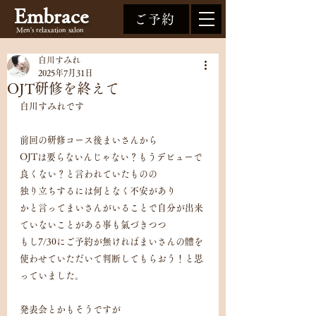
Embrace
ご予約
Men's relaxation
salon
白川すみれ
2025年7月31日
OJT研修を終えて
白川すみれです
前回の研修コース後まいさんから
OJTは要らないんじゃない？もうデビューで
良くない？と言われていたものの
独り立ちするには何となく不安があり
かと言ってまいさんがいることで自分が出来
ていないことがある事も氣づきつつ
もし7/30にご予約が無ければまいさんの體を
使わせていただいて判断してもらおう！と思
っていました。
発表会とかもそうですが