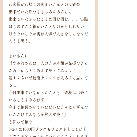
お客様がお帰りの後まいさんとの反省会
出来ていた部分ももちろんあるけど
出来ていなかったことに凹む凹む、、、実際
はものすごく細かいことなのかもしれない
けどそれこそが実は大切で大きなことなんだ
ろうと思う。
まいさんに
「すみれさんは一人の方が本領が発揮できる
だろうからとりあえずやってみよう！
週１くらいで技術チェックは入ろうと思って
るし、
今日出来ていなかったことも、普段は出来て
いることもあるはず
今まで練習させていただいた方々にも喜んで
いただけてるなら全然大丈夫！」
と仰って頂き
8/2㈯に1000円ランクセラピストとしてひと
り立ちデビューさせていただくことになりま