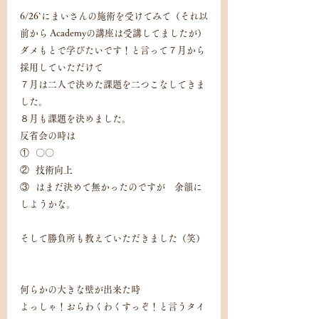
6/26`にまいさんの施術を受けてみて（それ以
前から Academyの講座は受講してましたが）
ダメもとで学びたいです！と言って７月から
採用していただけて
７月は二人で決めた課題を二つこなしてきま
した。
８月も課題を決めました。
反省会の時は
①   〇〇
②   技術向上
③   はまだ決めて無かったのですが　余韻に
しようかな。
そして勝負所も教えていただきました（笑）
何らかの大きな壁が出来た時
よっしゃ！おらわくわくすっぞ！と言うタイ