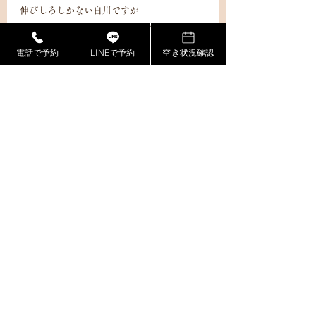
伸びしろしかない白川ですが
これからの成長も暖かく見守っていただけた
ら
電話で予約
LINEで予約
空き状況確認
とっても嬉しいです✨✨✨
よろしくお願いいたします(*'▽')
最新記事