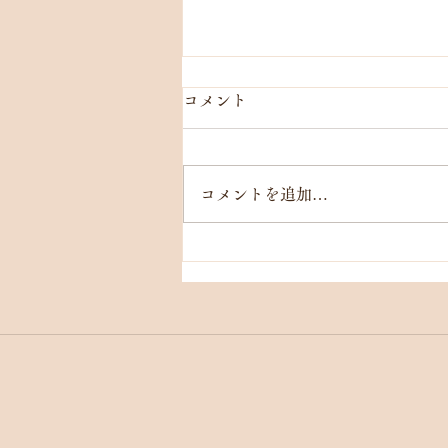
コメント
コメントを追加…
【8/7(金)】［新大阪］月岡つ
むぎ 12:00〜／雄町まい
20:00〜