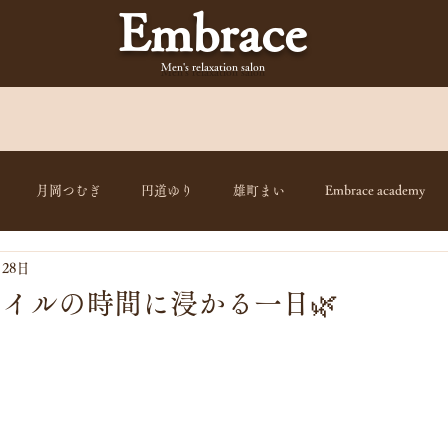
Embrace
Men's relaxation
salon
月岡つむぎ
円道ゆり
雄町まい
Embrace academy
月28日
イルの時間に浸かる一日🌿