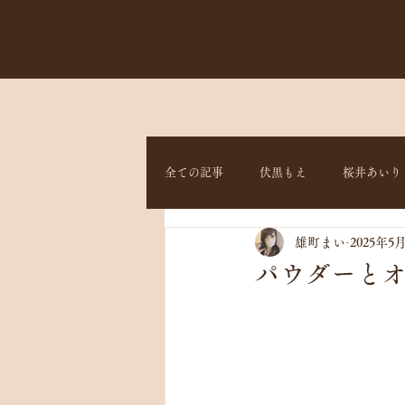
全ての記事
伏黒もえ
桜井あいり
雄町まい
2025年5
パウダーとオ