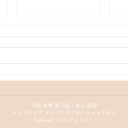
メンタルがどん底だった私が
職場
「ここなら変われるかも」と
私が
思えた場所~Embrace入店のき
っかけ~
​大阪 本町 新大阪・東京 調布
メンズエステ メンズリラクゼーションサロン
Embrace（エンブレイス）